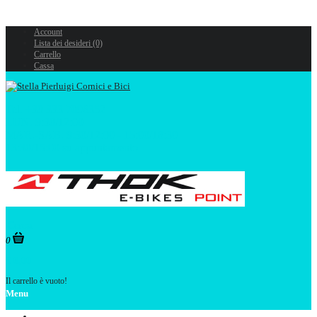
Account
Lista dei desideri (0)
Carrello
Cassa
Tel. +39 333 7096352
LUN. 9:30/12:00
MAR.-SAB. 9:30/12:00 - 15:00/18:30
13:30/15:00 su appuntamento
0
€ 0,00
Il carrello è vuoto!
Menu