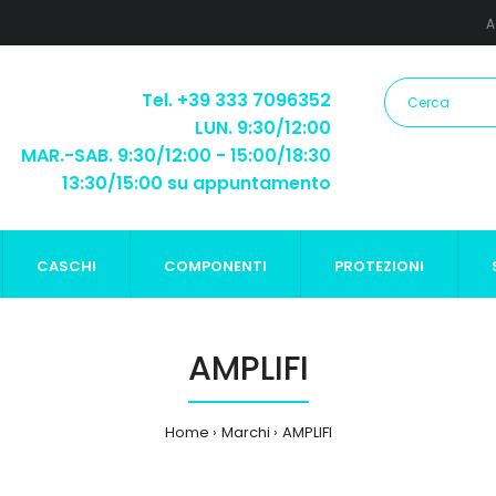
A
Tel. +39 333 7096352
LUN. 9:30/12:00
MAR.-SAB. 9:30/12:00 - 15:00/18:30
13:30/15:00 su appuntamento
CASCHI
COMPONENTI
PROTEZIONI
AMPLIFI
Home
Marchi
AMPLIFI