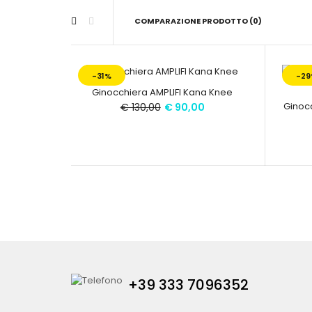
COMPARAZIONE PRODOTTO (0)
-31%
-29
-31%
Ginocchiera AMPLIFI Kana Knee
Ginocc
€ 130,00
€ 90,00
-29%
+39 333 7096352