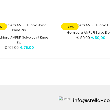
%
-37%
Gomitiera AMPLIFI Salvo El
hiera AMPLIFI Salvo Joint Knee
€ 80,00
€ 50,00
Ginocchiera AMPLIFI Kana Knee
Zip
- Ginocchiera 
€ 90,00
€ 105,00
€ 75,00
€ 130,00
morbida e indu
info@stella-co
Ginocchiera AMPLIFI Salvo Joint Knee Zip
- Ginocchiera 
€ 75,00
€ 105,00
togliere le sca