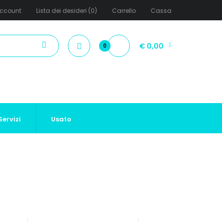
ccount
Lista dei desideri (0)
Carrello
Cassa
€ 0,00
0
Servizi
Usato