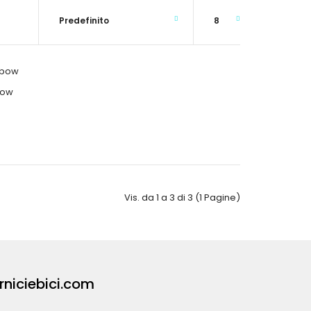
bow
lunga ginocchio più stinco- Protezione ginocchio
rente all'impatto SAS..
Vis. da 1 a 3 di 3 (1 Pagine)
rniciebici.com
con cerniera laterale YKK per essere indossate senza
rpe- P..