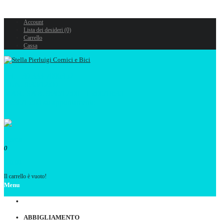
Account
Lista dei desideri (0)
Carrello
Cassa
Tel. +39 333 7096352
LUN. 9:30/12:00
MAR.-SAB. 9:30/12:00 - 15:00/18:30
13:30/15:00 su appuntamento
0
€ 0,00
Il carrello è vuoto!
Menu
ABBIGLIAMENTO