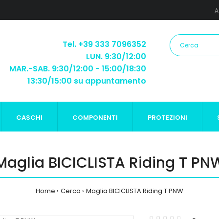
A
Tel. +39 333 7096352
LUN. 9:30/12:00
MAR.-SAB. 9:30/12:00 - 15:00/18:30
13:30/15:00 su appuntamento
CASCHI
COMPONENTI
PROTEZIONI
Maglia BICICLISTA Riding T PN
Home
Cerca
Maglia BICICLISTA Riding T PNW