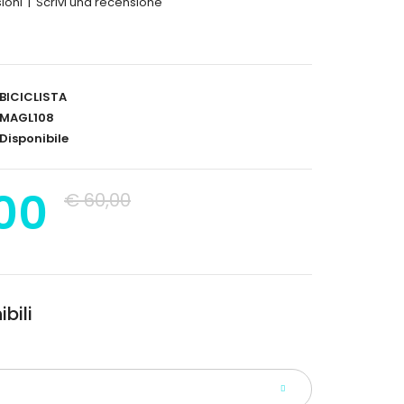
ioni
|
Scrivi una recensione
BICICLISTA
MAGL108
Disponibile
00
€ 60,00
bili