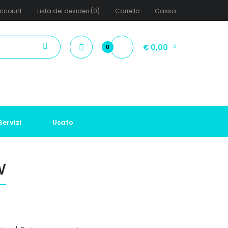
ccount
Lista dei desideri (0)
Carrello
Cassa
€ 0,00
0
Servizi
Usato
W