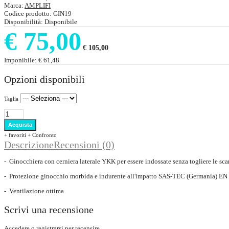
Marca:
AMPLIFI
Codice prodotto:
GIN19
Disponibilità:
Disponibile
€ 75,00
€ 105,00
Imponibile:
€ 61,48
Opzioni disponibili
Taglia
+ favoriti
+ Confronto
Descrizione
Recensioni (0)
- Ginocchiera con cerniera laterale YKK per essere indossate senza togliere le sca
- Protezione ginocchio morbida e indurente all'impatto SAS-TEC (Germania) E
- Ventilazione ottima
Scrivi una recensione
Accedere
o
registrarsi
per recensire