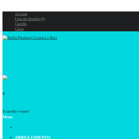
Account
Lista dei desideri (0)
Carrello
Cassa
Tel. +39 333 7096352
LUN. 9:30/12:00
MAR.-SAB. 9:30/12:00 - 15:00/18:30
13:30/15:00 su appuntamento
0
€ 0,00
Il carrello è vuoto!
Menu
ABBIGLIAMENTO