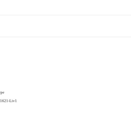
rpe
N 1621-Liv1