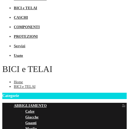
BICI e TELAI
CASCHI
COMPONENTI
PROTEZIONI
Servizi
Usato
BICI e TELAI
Home
BICI e TELAI
Categorie
+
-
ABBIGLIAMENTO
Calze
Giacche
Guanti
Maglie