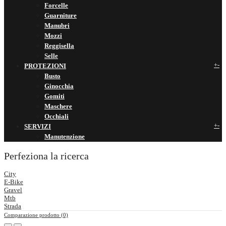
Forcelle
Guarniture
Manubri
Mozzi
Reggisella
Selle
+
-
PROTEZIONI
Busto
Ginocchia
Gomiti
Maschere
Occhiali
+
-
SERVIZI
Manutenzione
Perfeziona la ricerca
City
E-Bike
Gravel
Mtb
Strada
Comparazione prodotto (0)