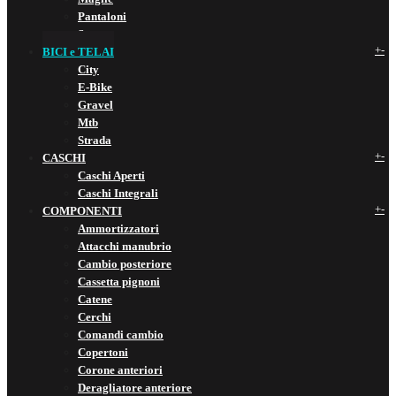
Pantaloni
Scarpe
+
-
BICI e TELAI
City
E-Bike
Gravel
Mtb
Strada
+
-
CASCHI
Caschi Aperti
Caschi Integrali
+
-
COMPONENTI
Ammortizzatori
Attacchi manubrio
Cambio posteriore
Cassetta pignoni
Catene
Cerchi
Comandi cambio
Copertoni
Corone anteriori
Deragliatore anteriore