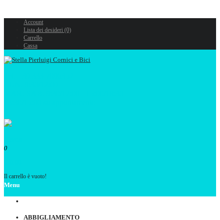
Account
Lista dei desideri (0)
Carrello
Cassa
Tel. +39 333 7096352
LUN. 9:30/12:00
MAR.-SAB. 9:30/12:00 - 15:00/18:30
13:30/15:00 su appuntamento
0
€ 0,00
Il carrello è vuoto!
Menu
ABBIGLIAMENTO