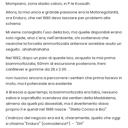
Mompiano, zona stadio calcio, in P.le Kossuth.
Allora, la mia unica e grande passione era la Motoregolarità,
ora Enduro, che nel 1990 devo lasciare per problemi alla
schiena.
Mi viene consigliato l'uso della bici, ma quelle disponibili erano
solo rigide, anzi c'era, nell'ambiente, chi sosteneva che
neanche la forcella ammortizzata anteriore avrebbe avuto un
seguito...ahahahahaha
Nel 1992, dopo un paio di queste bici, acquisto la mia prima
biammortizzata, 50mm di escursione posteriore, freni
cantilever e gomme da 26 x 2.00 ...
non riuscivo ancora a percorrere i sentieri che prima facevo in
moto, ma il potenziale era evidente.
A Brescia a quei tempi, la biammortizzata era tabù, nessuno
saliva e soprattutto scendeva dai sentieri della Maddalena,
almeno da quelli più dissestati, ma il divertimento stava
proprio lì e quindi nel 1995 nasce : "Stella Cornici e Bici".
L'indirizzo del negozio era ed è, chiaramente, quello che oggi
si chiama "Enduro" (coincidenza?) - "DH"