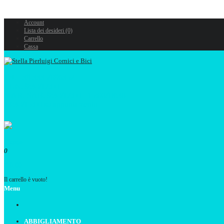
Account
Lista dei desideri (0)
Carrello
Cassa
Tel. +39 333 7096352
LUN. 9:30/12:00
MAR.-SAB. 9:30/12:00 - 15:00/18:30
13:30/15:00 su appuntamento
0
€ 0,00
Il carrello è vuoto!
Menu
ABBIGLIAMENTO