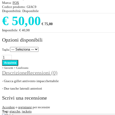
Marca:
FOX
Codice prodotto:
GIAC9
Disponibilità:
Disponibile
€ 50,00
€ 75,00
Imponibile:
€ 40,98
Opzioni disponibili
Taglia
+ favoriti
+ Confronto
Descrizione
Recensioni (0)
- Giacca gillet antivento impacchettabile
- Due tasche laterali anteriori
Scrivi una recensione
Accedere
o
registrarsi
per recensire
Tag:
giacche
,
jackets