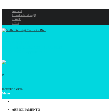
Account
Lista dei desideri (0)
Carrello
Cassa
Tel. +39 333 7096352
LUN. 9:30/12:00
MAR.-SAB. 9:30/12:00 - 15:00/18:30
13:30/15:00 su appuntamento
0
€ 0,00
Il carrello è vuoto!
Menu
ABBIGLIAMENTO