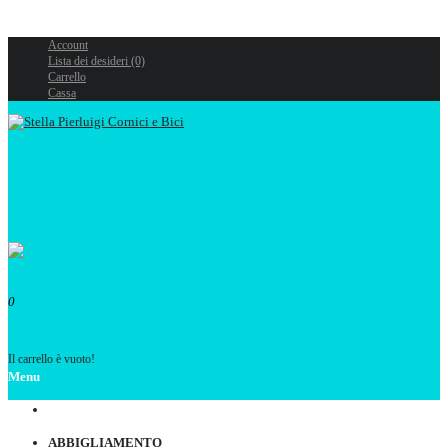
Account
Lista dei desideri (0)
Carrello
Cassa
Tel. +39 333 7096352
LUN. 9:30/12:00
MAR.-SAB. 9:30/12:00 - 15:00/18:30
13:30/15:00 su appuntamento
0
€ 0,00
Il carrello è vuoto!
Menu
ABBIGLIAMENTO